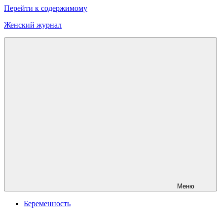
Перейти к содержимому
Женский журнал
Онлайн
журнал
о
моде
и
красоте
Меню
Беременность