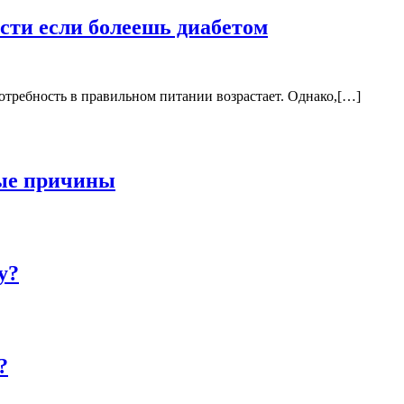
сти если болеешь диабетом
требность в правильном питании возрастает. Однако,[…]
ные причины
у?
?