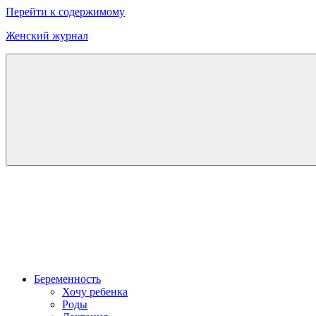
Перейти к содержимому
Женский журнал
Онлайн
журнал
о
моде
и
красоте
Беременность
Хочу ребенка
Роды