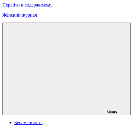
Перейти к содержимому
Женский журнал
Онлайн
журнал
о
моде
и
красоте
Меню
Беременность