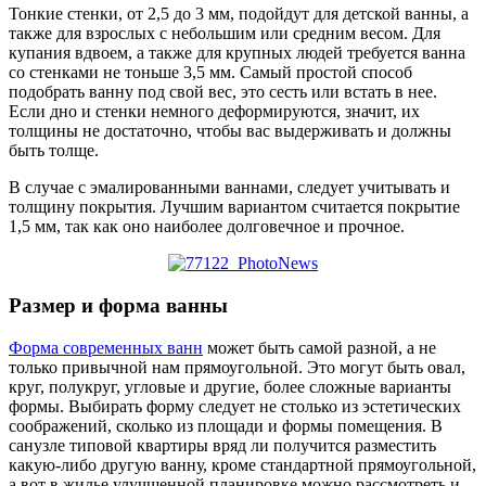
Тонкие стенки, от 2,5 до 3 мм, подойдут для детской ванны, а
также для взрослых с небольшим или средним весом. Для
купания вдвоем, а также для крупных людей требуется ванна
со стенками не тоньше 3,5 мм. Самый простой способ
подобрать ванну под свой вес, это сесть или встать в нее.
Если дно и стенки немного деформируются, значит, их
толщины не достаточно, чтобы вас выдерживать и должны
быть толще.
В случае с эмалированными ваннами, следует учитывать и
толщину покрытия. Лучшим вариантом считается покрытие
1,5 мм, так как оно наиболее долговечное и прочное.
Размер и форма ванны
Форма современных ванн
может быть самой разной, а не
только привычной нам прямоугольной. Это могут быть овал,
круг, полукруг, угловые и другие, более сложные варианты
формы. Выбирать форму следует не столько из эстетических
соображений, сколько из площади и формы помещения. В
санузле типовой квартиры вряд ли получится разместить
какую-либо другую ванну, кроме стандартной прямоугольной,
а вот в жилье улучшенной планировке можно рассмотреть и