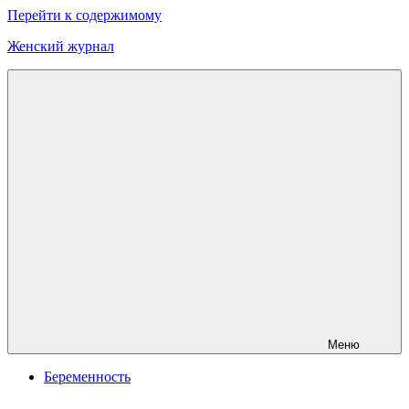
Перейти к содержимому
Женский журнал
Онлайн
журнал
о
моде
и
красоте
Меню
Беременность