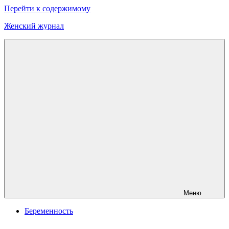
Перейти к содержимому
Женский журнал
Онлайн
журнал
о
моде
и
красоте
Меню
Беременность