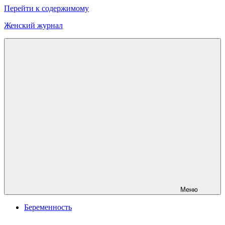
Перейти к содержимому
Женский журнал
Онлайн
журнал
о
моде
и
красоте
Меню
Беременность