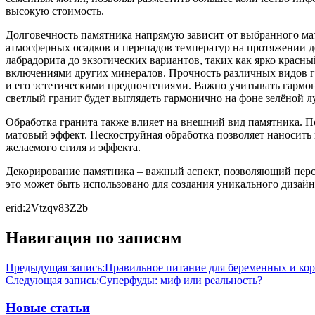
высокую стоимость.
Долговечность памятника напрямую зависит от выбранного мат
атмосферных осадков и перепадов температур на протяжении де
лабрадорита до экзотических вариантов, таких как ярко красн
включениями других минералов. Прочность различных видов гр
и его эстетическими предпочтениями. Важно учитывать гармо
светлый гранит будет выглядеть гармонично на фоне зелёной 
Обработка гранита также влияет на внешний вид памятника. П
матовый эффект. Пескоструйная обработка позволяет наносить 
желаемого стиля и эффекта.
Декорирование памятника – важный аспект, позволяющий персон
это может быть использовано для создания уникального дизай
erid:2Vtzqv83Z2b
Навигация по записям
Предыдущая запись:
Правильное питание для беременных и ко
Следующая запись:
Суперфуды: миф или реальность?
Новые статьи