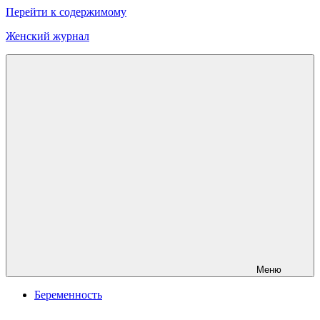
Перейти к содержимому
Женский журнал
Онлайн
журнал
о
моде
и
красоте
Меню
Беременность