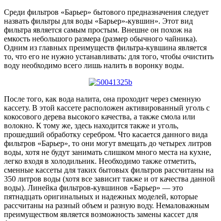
Среди фильтров «Барьер» бытового предназначения следует
назвать фильтры для воды «Барьер»-кувшин». Этот вид
фильтра является самым простым. Внешне он похож на
емкость небольшого размера (размер обычного чайника).
Одним из главных преимуществ фильтра-кувшина является
то, что его не нужно устанавливать: для того, чтобы очистить
воду необходимо всего лишь налить в воронку воды.
После того, как вода налита, она проходит через сменную
кассету. В этой кассете расположен активированный уголь с
кокосового дерева высокого качества, а также смола или
волокно. К тому же, здесь находится также и уголь,
прошедший обработку серебром. Что касается данного вида
фильтров «Барьер», то они могут вмещать до четырех литров
воды, хотя не будут занимать слишком много места на кухне,
легко входя в холодильник. Необходимо также отметить,
сменные кассеты для таких бытовых фильтров рассчитаны на
350 литров воды (хотя все зависит также и от качества данной
воды). Линейка фильтров-кувшинов «Барьер» — это
пятнадцать оригинальных и надежных моделей, которые
рассчитаны на разный объем и разную воду. Немаловажным
преимуществом является возможность замены кассет для