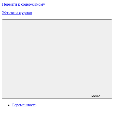
Перейти к содержимому
Женский журнал
Онлайн
журнал
о
моде
и
красоте
Меню
Беременность