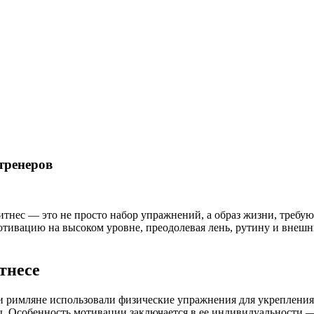
тренеров
тнес — это не просто набор упражнений, а образ жизни, треб
отивацию на высоком уровне, преодолевая лень, рутину и внешн
тнесе
 и римляне использовали физические упражнения для укрепления
. Особенность мотивации заключается в ее индивидуальности — 