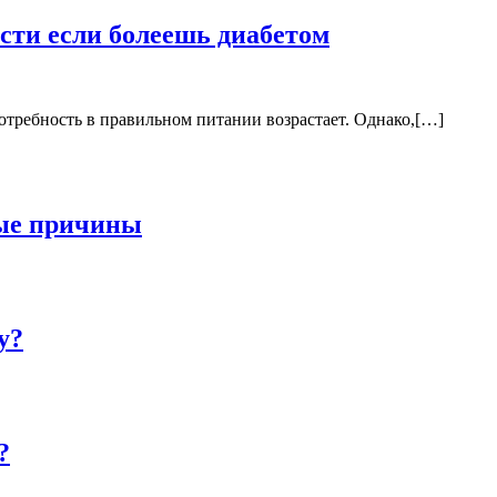
сти если болеешь диабетом
требность в правильном питании возрастает. Однако,[…]
ные причины
у?
?