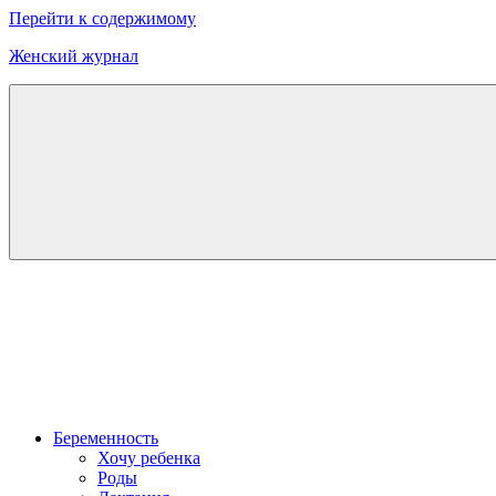
Перейти к содержимому
Женский журнал
Онлайн
журнал
о
моде
и
красоте
Беременность
Хочу ребенка
Роды