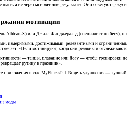
 шаги, а не через мгновенные результаты. Они советуют фокуси
держания мотивации
ль Athlean-X) или Джилл Фицджеральд (специалист по бегу), пр
ми, измеримыми, достижимыми, релевантными и ограниченными п
 отмечает: «Цели мотивируют, когда они реальны и отслеживаютс
ктивности — танцы, плавание или йогу — чтобы тренировки не
превращает рутину в праздник».
те приложения вроде MyFitnessPal. Видеть улучшения — лучший
й
 из моды