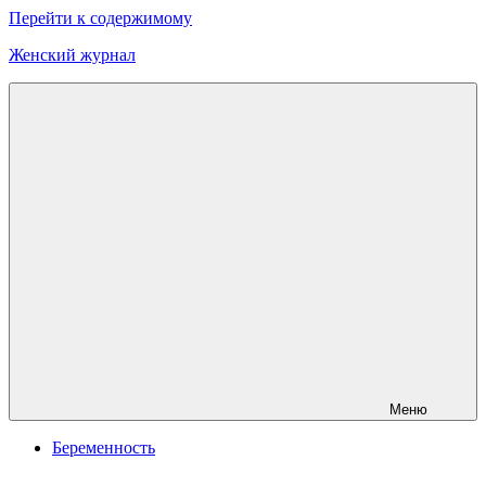
Перейти к содержимому
Женский журнал
Онлайн
журнал
о
моде
и
красоте
Меню
Беременность