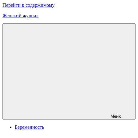
Перейти к содержимому
Женский журнал
Онлайн
журнал
о
моде
и
красоте
Меню
Беременность