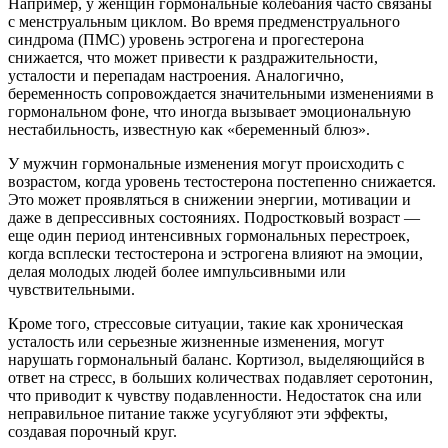
Например, у женщин гормональные колебания часто связаны
с менструальным циклом. Во время предменструального
синдрома (ПМС) уровень эстрогена и прогестерона
снижается, что может привести к раздражительности,
усталости и перепадам настроения. Аналогично,
беременность сопровождается значительными изменениями в
гормональном фоне, что иногда вызывает эмоциональную
нестабильность, известную как «беременный блюз».
У мужчин гормональные изменения могут происходить с
возрастом, когда уровень тестостерона постепенно снижается.
Это может проявляться в снижении энергии, мотивации и
даже в депрессивных состояниях. Подростковый возраст —
еще один период интенсивных гормональных перестроек,
когда всплески тестостерона и эстрогена влияют на эмоции,
делая молодых людей более импульсивными или
чувствительными.
Кроме того, стрессовые ситуации, такие как хроническая
усталость или серьезные жизненные изменения, могут
нарушать гормональный баланс. Кортизол, выделяющийся в
ответ на стресс, в больших количествах подавляет серотонин,
что приводит к чувству подавленности. Недостаток сна или
неправильное питание также усугубляют эти эффекты,
создавая порочный круг.