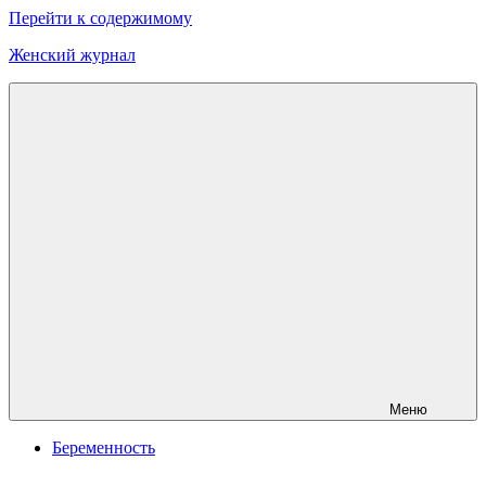
Перейти к содержимому
Женский журнал
Онлайн
журнал
о
моде
и
красоте
Меню
Беременность