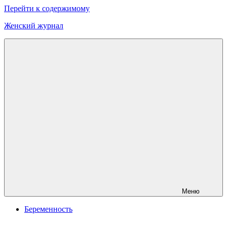
Перейти к содержимому
Женский журнал
Онлайн
журнал
о
моде
и
красоте
Меню
Беременность