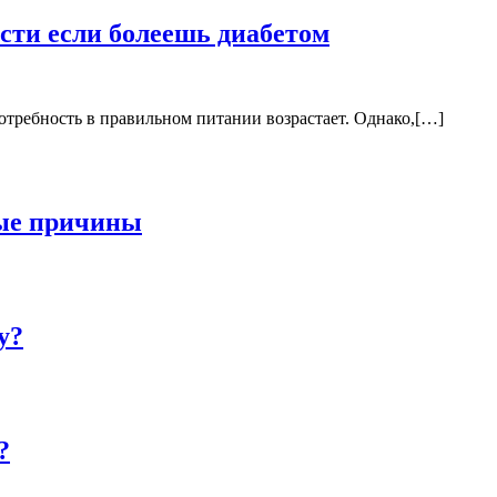
сти если болеешь диабетом
требность в правильном питании возрастает. Однако,[…]
ные причины
у?
?