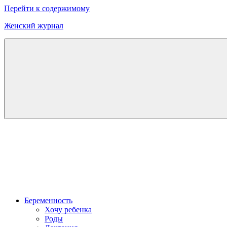
Перейти к содержимому
Женский журнал
Онлайн
журнал
о
моде
и
красоте
Беременность
Хочу ребенка
Роды