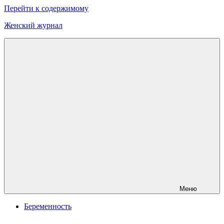
Перейти к содержимому
Женский журнал
Онлайн
журнал
о
моде
и
красоте
Меню
Беременность