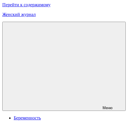
Перейти к содержимому
Женский журнал
Онлайн
журнал
о
моде
и
красоте
Меню
Беременность