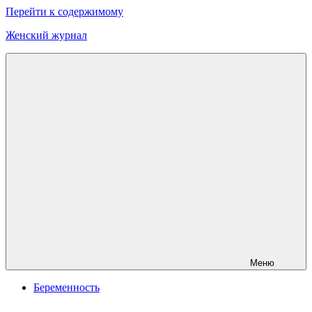
Перейти к содержимому
Женский журнал
Онлайн
журнал
о
моде
и
красоте
Меню
Беременность