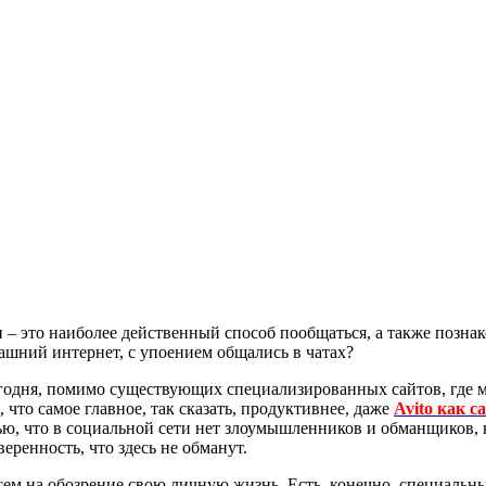
 – это наиболее действенный способ пообщаться, а также познак
ашний интернет, с упоением общались в чатах?
егодня, помимо существующих специализированных сайтов, где м
, что самое главное, так сказать, продуктивнее, даже
Avito как с
тью, что в социальной сети нет злоумышленников и обманщиков, к
веренность, что здесь не обманут.
 всем на обозрение свою личную жизнь. Есть, конечно, специал