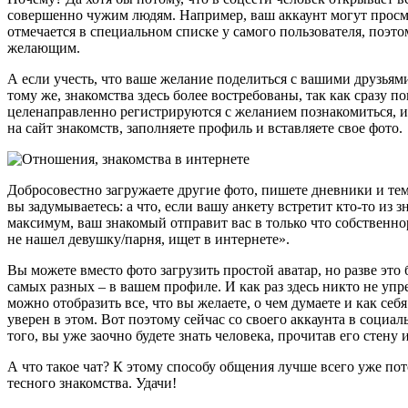
совершенно чужим людям. Например, ваш аккаунт могут просмат
отмечается в специальном списке у самого пользователя, поэто
желающим.
А если учесть, что ваше желание поделиться с вашими друзьями
тому же, знакомства здесь более востребованы, так как сразу п
целенаправленно регистрируются с желанием познакомиться, и
на сайт знакомств, заполняете профиль и вставляете свое фото.
Добросовестно загружаете другие фото, пишете дневники и те
вы задумываетесь: а что, если вашу анкету встретит кто-то из 
максимум, ваш знакомый отправит вас в только что собственно
не нашел девушку/парня, ищет в интернете».
Вы можете вместо фото загрузить простой аватар, но разве это 
самых разных – в вашем профиле. И как раз здесь никто не упре
можно отобразить все, что вы желаете, о чем думаете и как себя
уверен в этом. Вот поэтому сейчас со своего аккаунта в социал
того, вы уже заочно будете знать человека, прочитав его стену 
А что такое чат? К этому способу общения лучше всего уже пот
тесного знакомства. Удачи!