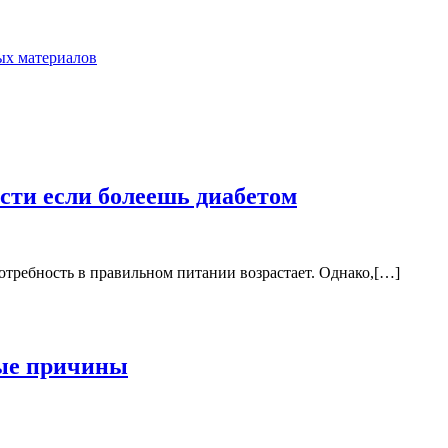
ых материалов
сти если болеешь диабетом
требность в правильном питании возрастает. Однако,[…]
ные причины