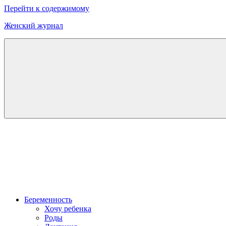
Перейти к содержимому
Женский журнал
Онлайн
журнал
о
моде
и
красоте
Беременность
Хочу ребенка
Роды