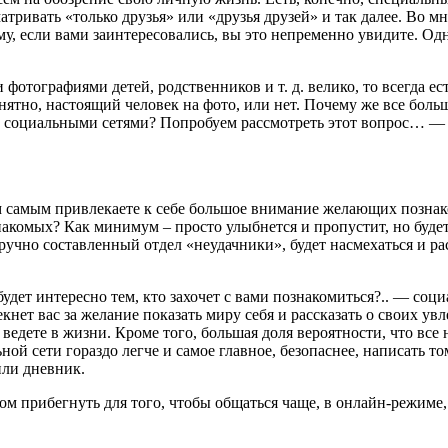
ривать «только друзья» или «друзья друзей» и так далее. Во м
му, если вами заинтересовались, вы это непременно увидите. Од
 фотографиями детей, родственников и т. д. велико, то всегда е
онятно, настоящий человек на фото, или нет. Почему же все боль
 социальными сетями? Попробуем рассмотреть этот вопрос… — д
м самым привлекаете к себе большое внимание желающих познако
знакомых? Как минимум – просто улыбнется и пропустит, но будет 
ручно составленный отдел «неудачники», будет насмехаться и р
будет интересно тем, кто захочет с вами познакомиться?.. — соц
кнет вас за желание показать миру себя и рассказать о своих ув
 ведете в жизни. Кроме того, большая доля вероятности, что все 
ьной сети гораздо легче и самое главное, безопаснее, написать т
или дневник.
ом прибегнуть для того, чтобы общаться чаще, в онлайн-режиме, 