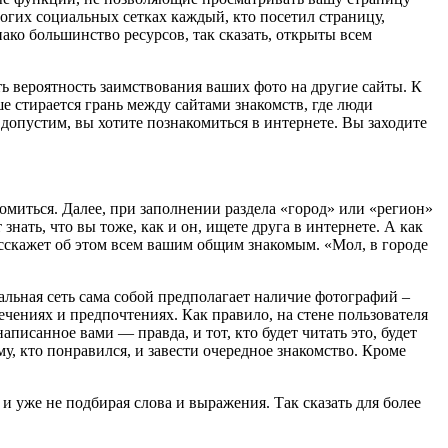
ногих социальных сетках каждый, кто посетил страницу,
нако большинство ресурсов, так сказать, открыты всем
сть вероятность заимствования ваших фото на другие сайты. К
ше стирается грань между сайтами знакомств, где люди
опустим, вы хотите познакомиться в интернете. Вы заходите
миться. Далее, при заполнении раздела «город» или «регион»
знать, что вы тоже, как и он, ищете друга в интернете. А как
асскажет об этом всем вашим общим знакомым. «Мол, в городе
иальная сеть сама собой предполагает наличие фотографий –
лечениях и предпочтениях. Как правило, на стене пользователя
написанное вами — правда, и тот, кто будет читать это, будет
ому, кто понравился, и завести очередное знакомство. Кроме
и уже не подбирая слова и выражения. Так сказать для более