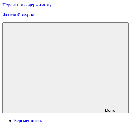
Перейти к содержимому
Женский журнал
Онлайн
журнал
о
моде
и
красоте
Меню
Беременность