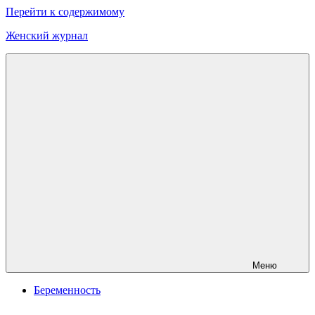
Перейти к содержимому
Женский журнал
Онлайн
журнал
о
моде
и
красоте
Меню
Беременность