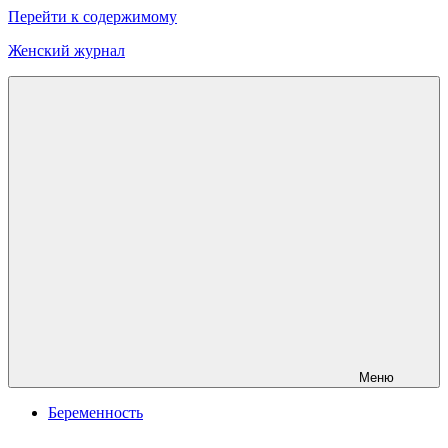
Перейти к содержимому
Женский журнал
Онлайн
журнал
о
моде
и
красоте
Меню
Беременность