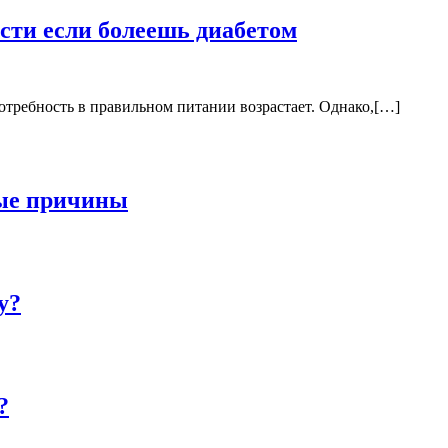
сти если болеешь диабетом
требность в правильном питании возрастает. Однако,[…]
ные причины
у?
?