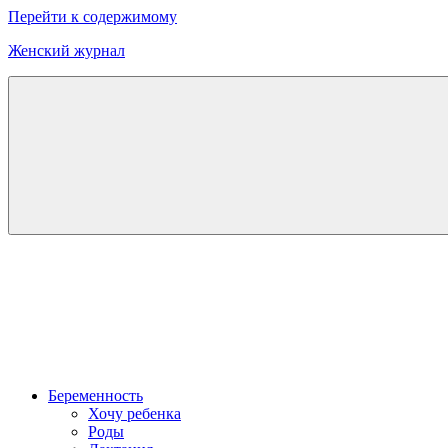
Перейти к содержимому
Женский журнал
Онлайн
журнал
о
моде
и
красоте
Беременность
Хочу ребенка
Роды