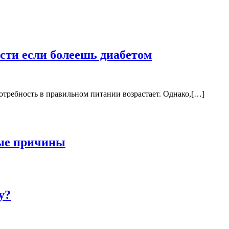
сти если болеешь диабетом
требность в правильном питании возрастает. Однако,[…]
ные причины
у?