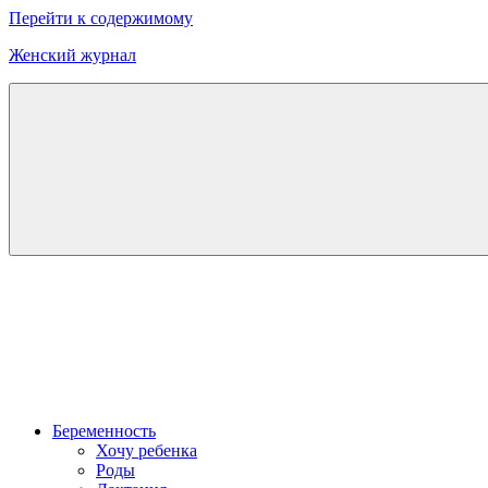
Перейти к содержимому
Женский журнал
Онлайн
журнал
о
моде
и
красоте
Беременность
Хочу ребенка
Роды